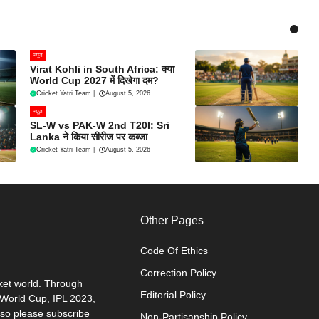
न्यूज
Virat Kohli in South Africa: क्या
World Cup 2027 में दिखेगा दम?
Cricket Yatri Team
|
August 5, 2026
न्यूज
SL-W vs PAK-W 2nd T20I: Sri
Lanka ने किया सीरीज पर कब्जा
Cricket Yatri Team
|
August 5, 2026
Other Pages
Code Of Ethics
Correction Policy
cket world. Through
Editorial Policy
0 World Cup, IPL 2023,
 so please subscribe
Non-Partisanship Policy