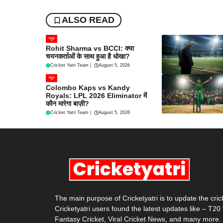
ALSO READ
न्यूज
Rohit Sharma vs BCCI: क्या
चयनकर्ताओं के साथ हुआ है धोखा?
Cricket Yatri Team
|
August 5, 2026
न्यूज
Colombo Kaps vs Kandy
Royals: LPL 2026 Eliminator में
कौन मारेगा बाज़ी?
Cricket Yatri Team
|
August 5, 2026
The main purpose of Cricketyatri is to update the cri
Cricketyatri users found the latest updates like – T2
Fantasy Cricket, Viral Cricket News, and many more.