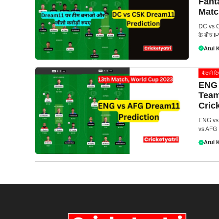
Fant
Matc
DC vs C
के बीच 
Atul 
फैंटसी टिप
ENG 
Team
Cric
ENG vs 
vs AFG क
Atul 