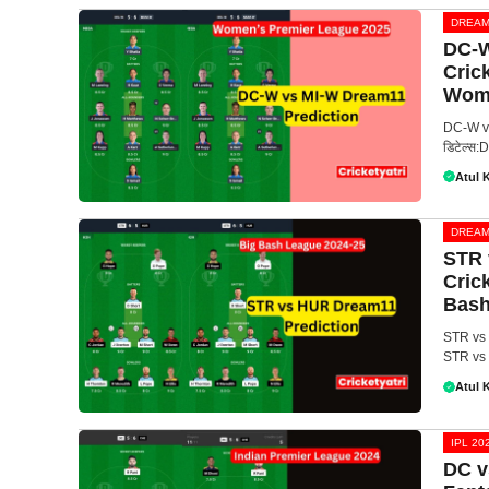
DREAM
DC-W
Cric
Wome
DC-W vs
डिटेल्स
Atul 
DREAM
STR 
Cric
Bash
STR vs 
STR vs
Atul 
IPL 20
DC v