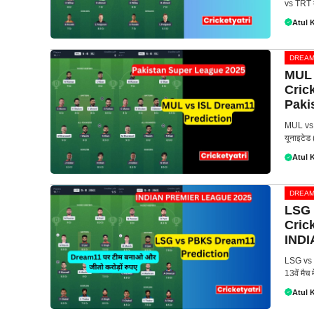
vs TRT
Atul 
DREAM
MUL 
Cric
Paki
MUL vs I
यूनाइटेड 
Atul 
DREAM
LSG 
Cric
IND
LSG vs 
13वें मैच
Atul 