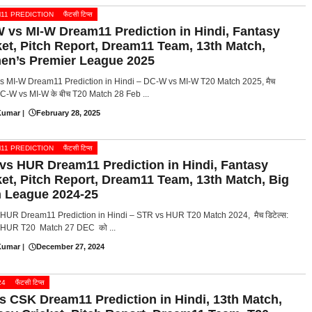
11 PREDICTION
फैंटसी टिप्स
 vs MI-W Dream11 Prediction in Hindi, Fantasy
ket, Pitch Report, Dream11 Team, 13th Match,
n’s Premier League 2025
 MI-W Dream11 Prediction in Hindi – DC-W vs MI-W T20 Match 2025, मैच
:DC-W vs MI-W के बीच T20 Match 28 Feb ...
Kumar
|
February 28, 2025
11 PREDICTION
फैंटसी टिप्स
vs HUR Dream11 Prediction in Hindi, Fantasy
ket, Pitch Report, Dream11 Team, 13th Match, Big
 League 2024-25
HUR Dream11 Prediction in Hindi – STR vs HUR T20 Match 2024, मैच डिटेल्स:
 HUR T20 Match 27 DEC को ...
Kumar
|
December 27, 2024
24
फैंटसी टिप्स
s CSK Dream11 Prediction in Hindi, 13th Match,