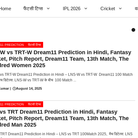
Home
फैंटसी टिप्स
IPL 2026
Cricket
व
11 PREDICTION
फैंटसी टिप्स
W vs TRT-W Dream11 Prediction in Hindi, Fantasy
ket, Pitch Report, Dream11 Team, 13th Match, The
red Women 2025
vs TRT-W Dream11 Prediction in Hindi – LNS-W vs TRT-W Dream11 100 Match
ैच डिटेल्स: LNS-W vs TRT-W के बीच 100 Match ...
Kumar
|
August 14, 2025
11 PREDICTION
फैंटसी टिप्स
vs TRT Dream11 Prediction in Hindi, Fantasy
ket, Pitch Report, Dream11 Team, 13th Match, The
red Man 2025
TRT Dream11 Prediction in Hindi – LNS vs TRT 100Match 2025, मैच डिटेल्स: LNS