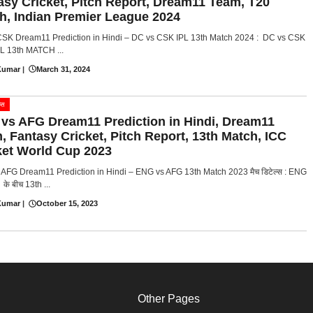
asy Cricket, Pitch Report, Dream11 Team, T20
h, Indian Premier League 2024
SK Dream11 Prediction in Hindi – DC vs CSK IPL 13th Match 2024 : DC vs CSK
IPL 13th MATCH ...
Kumar
|
March 31, 2024
्स
vs AFG Dream11 Prediction in Hindi, Dream11
, Fantasy Cricket, Pitch Report, 13th Match, ICC
ket World Cup 2023
AFG Dream11 Prediction in Hindi – ENG vs AFG 13th Match 2023 मैच डिटेल्स : ENG
े बीच 13th ...
Kumar
|
October 15, 2023
Other Pages