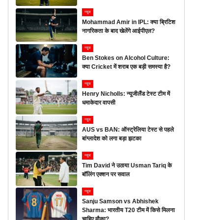
न्यूज
Mohammad Amir in IPL: क्या ब्रिटिश
नागरिकता के बाद खेलेंगे आईपीएल?
न्यूज
Ben Stokes on Alcohol Culture:
क्या Cricket में शराब एक बड़ी समस्या है?
न्यूज
Henry Nicholls: न्यूजीलैंड टेस्ट टीम में
धमाकेदार वापसी
न्यूज
AUS vs BAN: ऑस्ट्रेलिया टेस्ट से पहले
बांग्लादेश को लगा बड़ा झटका
न्यूज
Tim David ने उठाया Usman Tariq के
बॉलिंग एक्शन पर सवाल
न्यूज
Sanju Samson vs Abhishek
Sharma: भारतीय T20 टीम में किसे मिलना
चाहिए मौका?