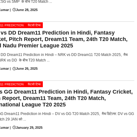
: CSG vs SMP के बीच T20 Match ...
Kumar
|
June 28, 2025
11 PREDICTION
फैंटसी टिप्स
vs DD Dream11 Prediction in Hindi, Fantasy
ket, Pitch Report, Dream11 Team, 24th T20 Match,
l Nadu Premier League 2025
DD Dream11 Prediction in Hindi – NRK vs DD Dream11 T20 Match 2025, मैच
 NRK vs DD के बीच T20 Match ...
Kumar
|
June 26, 2025
11 PREDICTION
फैंटसी टिप्स
s GG Dream11 Prediction in Hindi, Fantasy Cricket,
h Report, Dream11 Team, 24th T20 Match,
rnational League T20 2025
G Dream11 Prediction in Hindi – DV vs GG T20 Match 2025, मैच डिटेल्स: DV vs GG
ch 29 JAN को ...
Kumar
|
January 29, 2025