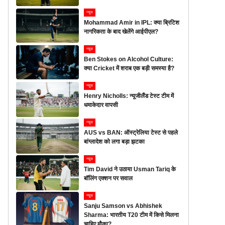
न्यूज
Mohammad Amir in IPL: क्या ब्रिटिश
नागरिकता के बाद खेलेंगे आईपीएल?
न्यूज
Ben Stokes on Alcohol Culture:
क्या Cricket में शराब एक बड़ी समस्या है?
न्यूज
Henry Nicholls: न्यूजीलैंड टेस्ट टीम में
धमाकेदार वापसी
न्यूज
AUS vs BAN: ऑस्ट्रेलिया टेस्ट से पहले
बांग्लादेश को लगा बड़ा झटका
न्यूज
Tim David ने उठाया Usman Tariq के
बॉलिंग एक्शन पर सवाल
न्यूज
Sanju Samson vs Abhishek
Sharma: भारतीय T20 टीम में किसे मिलना
चाहिए मौका?