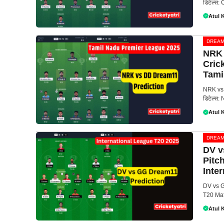
डिटेल्स
Atul 
DREAM
NRK 
Cric
Tami
NRK vs 
डिटेल्स:
Atul 
DREAM
DV v
Pitc
Inte
DV vs G
T20 Mat
Atul 