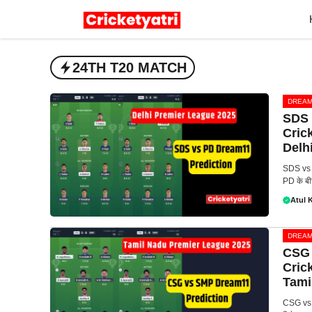
Skip
to
content
24TH T20 MATCH
DREAM
SDS 
Cric
Delh
SDS vs 
PD के ब
Atul 
DREAM
CSG 
Cric
Tami
CSG vs