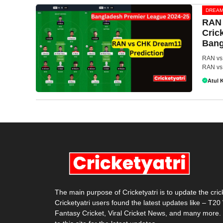
DREAM
RAN 
Cric
Bang
RAN vs 
RAN vs 
Atul 
The main purpose of Cricketyatri is to update the cri
Cricketyatri users found the latest updates like – T2
Fantasy Cricket, Viral Cricket News, and many more.