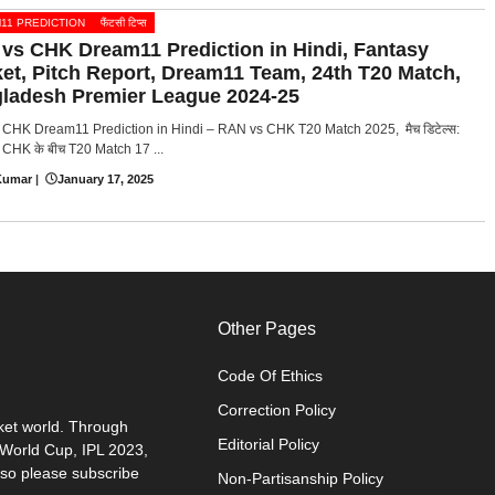
11 PREDICTION
फैंटसी टिप्स
vs CHK Dream11 Prediction in Hindi, Fantasy
ket, Pitch Report, Dream11 Team, 24th T20 Match,
ladesh Premier League 2024-25
CHK Dream11 Prediction in Hindi – RAN vs CHK T20 Match 2025, मैच डिटेल्स:
CHK के बीच T20 Match 17 ...
Kumar
|
January 17, 2025
Other Pages
Code Of Ethics
Correction Policy
cket world. Through
Editorial Policy
0 World Cup, IPL 2023,
 so please subscribe
Non-Partisanship Policy