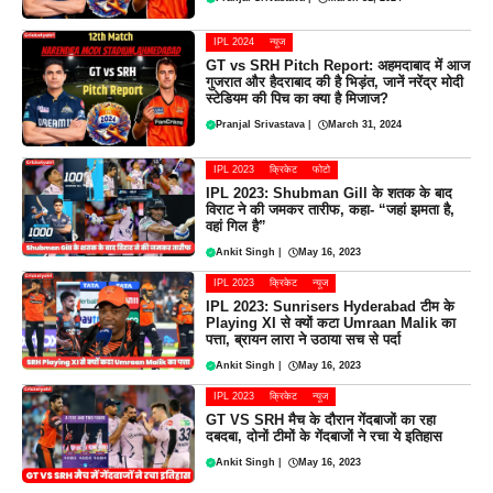
IPL 2024
न्यूज
GT vs SRH Pitch Report: अहमदाबाद में आज
गुजरात और हैदराबाद की है भिड़ंत, जानें नरेंद्र मोदी
स्टेडियम की पिच का क्या है मिजाज?
Pranjal Srivastava
|
March 31, 2024
IPL 2023
क्रिकेट
फोटो
IPL 2023: Shubman Gill के शतक के बाद
विराट ने की जमकर तारीफ, कहा- “जहां झमता है,
वहां गिल है”
Ankit Singh
|
May 16, 2023
IPL 2023
क्रिकेट
न्यूज
IPL 2023: Sunrisers Hyderabad टीम के
Playing XI से क्यों कटा Umraan Malik का
पत्ता, ब्रायन लारा ने उठाया सच से पर्दा
Ankit Singh
|
May 16, 2023
IPL 2023
क्रिकेट
न्यूज
GT VS SRH मैच के दौरान गेंदबाजों का रहा
दबदबा, दोनों टीमों के गेंदबाजों ने रचा ये इतिहास
Ankit Singh
|
May 16, 2023