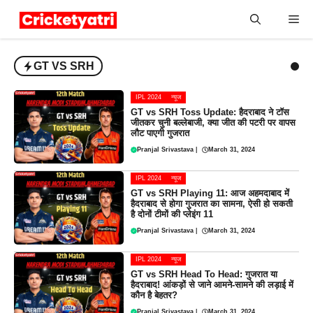
Skip
Me
to
content
GT VS SRH
IPL 2024
न्यूज
GT vs SRH Toss Update: हैदराबाद ने टॉस
जीतकर चुनी बल्लेबाजी, क्या जीत की पटरी पर वापस
लौट पाएगी गुजरात
Pranjal Srivastava
|
March 31, 2024
IPL 2024
न्यूज
GT vs SRH Playing 11: आज अहमदाबाद में
हैदराबाद से होगा गुजरात का सामना, ऐसी हो सकती
है दोनों टीमों की प्लेइंग 11
Pranjal Srivastava
|
March 31, 2024
IPL 2024
न्यूज
GT vs SRH Head To Head: गुजरात या
हैदराबाद! आंकड़ों से जाने आमने-सामने की लड़ाई में
कौन है बेहतर?
Pranjal Srivastava
|
March 31, 2024