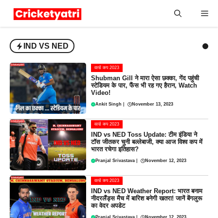
Skip
Me
to
content
IND VS NED
वर्ल्ड कप 2023
Shubman Gill ने मारा ऐसा छक्का, गेंद पहुंची
स्टेडियम के पार, फैंस भी रह गए हैरान, Watch
Video!
Ankit Singh
|
November 13, 2023
वर्ल्ड कप 2023
IND vs NED Toss Update: टीम इंडिया ने
टॉस जीतकर चुनी बल्लेबाजी, क्या आज विश्व कप में
भारत रचेगा इतिहास?
Pranjal Srivastava
|
November 12, 2023
वर्ल्ड कप 2023
IND vs NED Weather Report: भारत बनाम
नीदरलैंड्स मैच में बारिश बनेगी खतरा! जानें बेंगलुरू
का वेदर अपडेट
Pranjal Srivastava
|
November 12, 2023