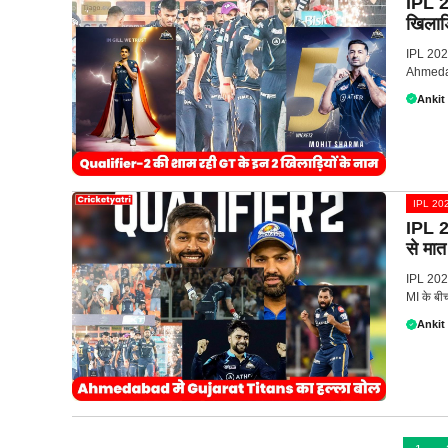
IPL 2
खिलाड़
IPL 2023
Ahmedab
Ankit
IPL 20
IPL 2
से मात
IPL 202
MI के बी
Ankit