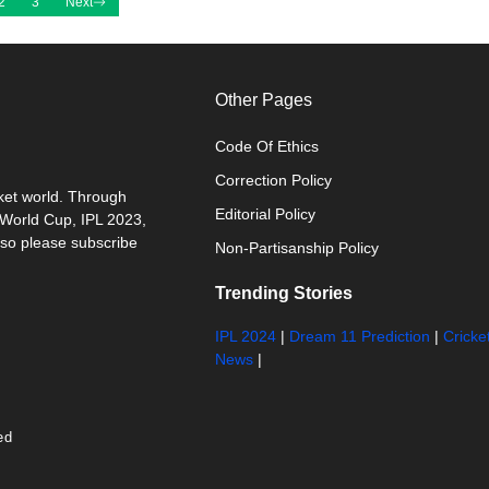
2
3
Next
Other Pages
Code Of Ethics
Correction Policy
cket world. Through
Editorial Policy
0 World Cup, IPL 2023,
 so please subscribe
Non-Partisanship Policy
Trending Stories
IPL 2024
|
Dream 11 Prediction
|
Cricke
News
|
ed