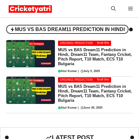
Skip
Me
to
content
MUS VS BAS DREAM11 PREDICTION IN HINDI
DREAM11 PREDICTION
फैंटसी टिप्स
MUS vs BAS Dream11 Prediction in
Hindi, Dream11 Team, Fantasy Cricket,
Pitch Report, T10 Match, ECS T10
Bulgaria
Atul Kumar
|
July 5, 2025
DREAM11 PREDICTION
फैंटसी टिप्स
MUS vs BAS Dream11 Prediction in
Hindi, Dream11 Team, Fantasy Cricket,
Pitch Report, T10 Match, ECS T10
Bulgaria
Atul Kumar
|
June 30, 2025
LATEST POST