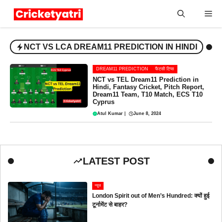
Skip
Me
to
content
NCT VS LCA DREAM11 PREDICTION IN HINDI
DREAM11 PREDICTION
फैंटसी टिप्स
NCT vs TEL Dream11 Prediction in
Hindi, Fantasy Cricket, Pitch Report,
Dream11 Team, T10 Match, ECS T10
Cyprus
Atul Kumar
|
June 8, 2024
LATEST POST
न्यूज
London Spirit out of Men’s Hundred: क्यों हुई
टूर्नामेंट से बाहर?