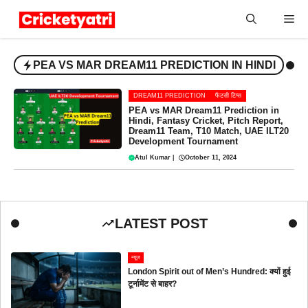
Skip
Me
to
content
PEA VS MAR DREAM11 PREDICTION IN HINDI
DREAM11 PREDICTION
फैंटसी टिप्स
PEA vs MAR Dream11 Prediction in
Hindi, Fantasy Cricket, Pitch Report,
Dream11 Team, T10 Match, UAE ILT20
Development Tournament
Atul Kumar
|
October 11, 2024
LATEST POST
न्यूज
London Spirit out of Men’s Hundred: क्यों हुई
टूर्नामेंट से बाहर?