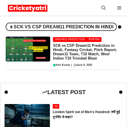
Skip
Me
to
content
SCK VS CSP DREAM11 PREDICTION IN HINDI
DREAM11 PREDICTION
फैंटसी टिप्स
SCK vs CSP Dream11 Prediction in
Hindi, Fantasy Cricket, Pitch Report,
Dream11 Team, T10 Match, West
Indies T10 Trinidad Blast
Atul Kumar
|
June 9, 2025
LATEST POST
न्यूज
London Spirit out of Men’s Hundred: क्यों हुई
टूर्नामेंट से बाहर?