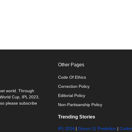
Other Pages
Code Of Ethics
Correction Policy
cket world. Through
Editorial Policy
0 World Cup, IPL 2023,
 so please subscribe
Non-Partisanship Policy
Trending Stories
IPL 2024
|
Dream 11 Prediction
|
Cricke