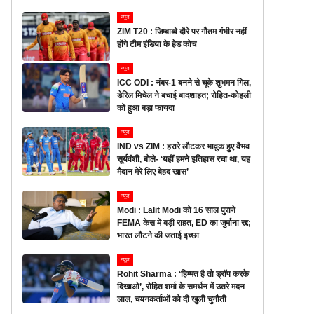
न्यूज
ZIM T20 : जिम्बाब्वे दौरे पर गौतम गंभीर नहीं
होंगे टीम इंडिया के हेड कोच
न्यूज
ICC ODI : नंबर-1 बनने से चूके शुभमन गिल,
डेरिल मिचेल ने बचाई बादशाहत; रोहित-कोहली
को हुआ बड़ा फायदा
न्यूज
IND vs ZIM : हरारे लौटकर भावुक हुए वैभव
सूर्यवंशी, बोले- ‘यहीं हमने इतिहास रचा था, यह
मैदान मेरे लिए बेहद खास’
न्यूज
Modi : Lalit Modi को 16 साल पुराने
FEMA केस में बड़ी राहत, ED का जुर्माना रद्द;
भारत लौटने की जताई इच्छा
न्यूज
Rohit Sharma : ‘हिम्मत है तो ड्रॉप करके
दिखाओ’, रोहित शर्मा के समर्थन में उतरे मदन
लाल, चयनकर्ताओं को दी खुली चुनौती