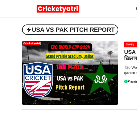
Skip
to
content
USA VS PAK PITCH REPORT
क्रिकेट
USA v
खिलाफ
T20 Worl
मुकाबला 
Pranja