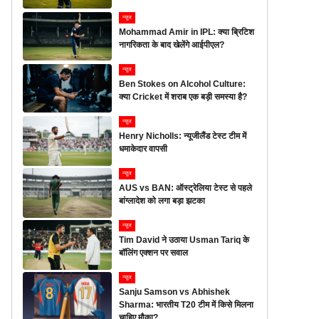
न्यूज
Mohammad Amir in IPL: क्या ब्रिटिश
नागरिकता के बाद खेलेंगे आईपीएल?
न्यूज
Ben Stokes on Alcohol Culture:
क्या Cricket में शराब एक बड़ी समस्या है?
न्यूज
Henry Nicholls: न्यूजीलैंड टेस्ट टीम में
धमाकेदार वापसी
न्यूज
AUS vs BAN: ऑस्ट्रेलिया टेस्ट से पहले
बांग्लादेश को लगा बड़ा झटका
न्यूज
Tim David ने उठाया Usman Tariq के
बॉलिंग एक्शन पर सवाल
न्यूज
Sanju Samson vs Abhishek
Sharma: भारतीय T20 टीम में किसे मिलना
चाहिए मौका?