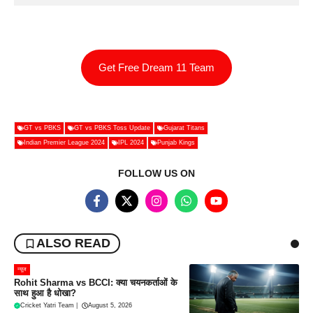
Get Free Dream 11 Team
GT vs PBKS
GT vs PBKS Toss Update
Gujarat Titans
Indian Premier League 2024
IPL 2024
Punjab Kings
FOLLOW US ON
ALSO READ
न्यूज
Rohit Sharma vs BCCI: क्या चयनकर्ताओं के
साथ हुआ है धोखा?
Cricket Yatri Team
|
August 5, 2026