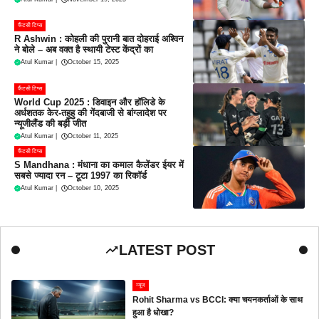
फैंटसी टिप्स
R Ashwin : कोहली की पुरानी बात दोहराई अश्विन
ने बोले – अब वक्त है स्थायी टेस्ट केंद्रों का
Atul Kumar
|
October 15, 2025
फैंटसी टिप्स
World Cup 2025 : डिवाइन और हॉलिडे के
अर्धशतक केर-तहुहु की गेंदबाजी से बांग्लादेश पर
न्यूजीलैंड की बड़ी जीत
Atul Kumar
|
October 11, 2025
फैंटसी टिप्स
S Mandhana : मंधाना का कमाल कैलेंडर ईयर में
सबसे ज्यादा रन – टूटा 1997 का रिकॉर्ड
Atul Kumar
|
October 10, 2025
LATEST POST
न्यूज
Rohit Sharma vs BCCI: क्या चयनकर्ताओं के साथ
हुआ है धोखा?