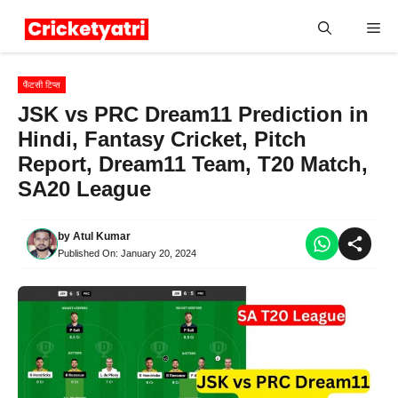
Skip
Me
to
content
फैंटसी टिप्स
JSK vs PRC Dream11 Prediction in
Hindi, Fantasy Cricket, Pitch
Report, Dream11 Team, T20 Match,
SA20 League
by
Atul Kumar
Published On:
January 20, 2024