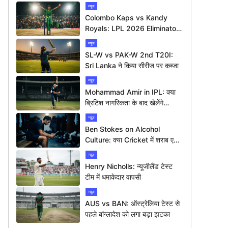
न्यूज
Colombo Kaps vs Kandy
Royals: LPL 2026 Eliminator
में कौन मारेगा बाज़ी?
न्यूज
SL-W vs PAK-W 2nd T20I:
Sri Lanka ने किया सीरीज पर कब्जा
न्यूज
Mohammad Amir in IPL: क्या
ब्रिटिश नागरिकता के बाद खेलेंगे
आईपीएल?
न्यूज
Ben Stokes on Alcohol
Culture: क्या Cricket में शराब एक
बड़ी समस्या है?
न्यूज
Henry Nicholls: न्यूजीलैंड टेस्ट
टीम में धमाकेदार वापसी
न्यूज
AUS vs BAN: ऑस्ट्रेलिया टेस्ट से
पहले बांग्लादेश को लगा बड़ा झटका