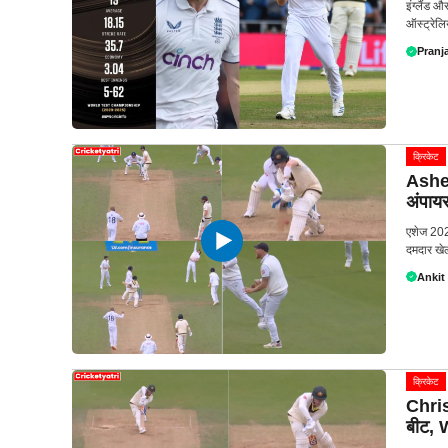
इंग्लैंड 
ऑस्ट्रेलि
Pranja
क्रिकेट
Ashes
अंपाय
एशेज 2023
दमदार खेल
Ankit
क्रिकेट
Chris
बीट,