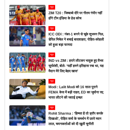
न्यूज
ZIM T20 : जिम्बाब्वे दौरे पर गौतम गंभीर नहीं
होंगे टीम इंडिया के हेड कोच
न्यूज
ICC ODI : नंबर-1 बनने से चूके शुभमन गिल,
डेरिल मिचेल ने बचाई बादशाहत; रोहित-कोहली
को हुआ बड़ा फायदा
न्यूज
IND vs ZIM : हरारे लौटकर भावुक हुए वैभव
सूर्यवंशी, बोले- ‘यहीं हमने इतिहास रचा था, यह
मैदान मेरे लिए बेहद खास’
न्यूज
Modi : Lalit Modi को 16 साल पुराने
FEMA केस में बड़ी राहत, ED का जुर्माना रद्द;
भारत लौटने की जताई इच्छा
न्यूज
Rohit Sharma : ‘हिम्मत है तो ड्रॉप करके
दिखाओ’, रोहित शर्मा के समर्थन में उतरे मदन
लाल, चयनकर्ताओं को दी खुली चुनौती