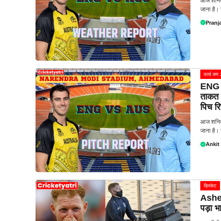
आज शनिव
जाना है। 
Pranja
वर्ल्ड क
ENG v
ताकत क
पिच रिप
आज शनिव
जाना है। 
Ankit
क्रिकेट
Ashes
पड़ा भ