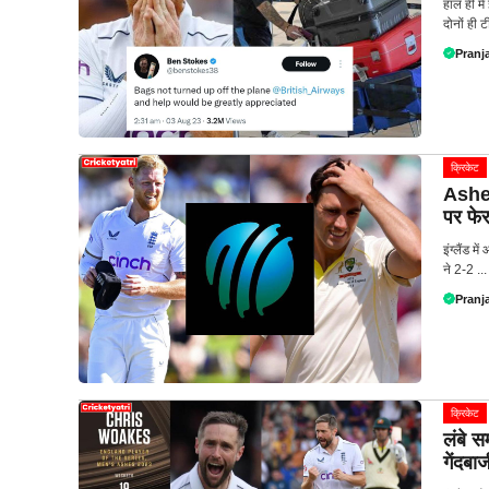
हाल ही मे
दोनों ही टी
Pranja
क्रिकेट
Ashes 
पर फेरा
इंग्लैंड 
ने 2-2 ...
Pranja
क्रिकेट
लंबे 
गेंदबा