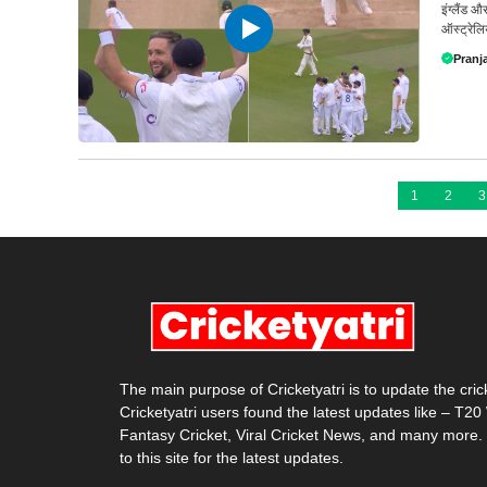
इंग्लैंड 
ऑस्ट्रेलि
Pranja
1
2
3
The main purpose of Cricketyatri is to update the cri
Cricketyatri users found the latest updates like – T2
Fantasy Cricket, Viral Cricket News, and many more.
to this site for the latest updates.