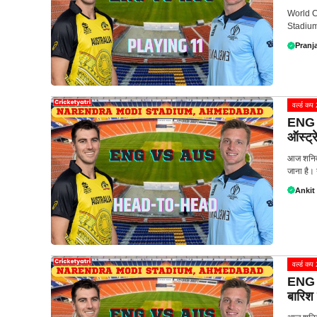
World Cu
Stadium 
Pranja
वर्ल्ड क
ENG v
ऑस्ट्र
आज शनिव
जाना है। 
Ankit
वर्ल्ड क
ENG v
बारिश