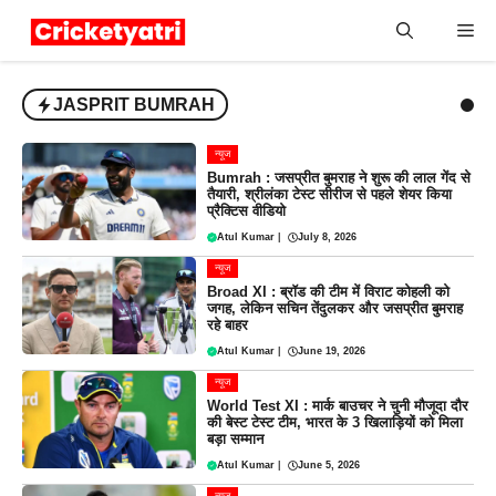
Skip
Me
to
content
JASPRIT BUMRAH
न्यूज
Bumrah : जसप्रीत बुमराह ने शुरू की लाल गेंद से
तैयारी, श्रीलंका टेस्ट सीरीज से पहले शेयर किया
प्रैक्टिस वीडियो
Atul Kumar
|
July 8, 2026
न्यूज
Broad XI : ब्रॉड की टीम में विराट कोहली को
जगह, लेकिन सचिन तेंदुलकर और जसप्रीत बुमराह
रहे बाहर
Atul Kumar
|
June 19, 2026
न्यूज
World Test XI : मार्क बाउचर ने चुनी मौजूदा दौर
की बेस्ट टेस्ट टीम, भारत के 3 खिलाड़ियों को मिला
बड़ा सम्मान
Atul Kumar
|
June 5, 2026