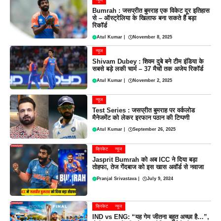
न्यूज
Bumrah : जसप्रीत बुमराह एक विकेट दूर इतिहास
से – ऑस्ट्रेलिया के खिलाफ बना सकते हैं बड़ा
रिकॉर्ड
Atul Kumar
|
November 8, 2025
न्यूज
Shivam Dubey : शिवम दुबे बने टीम इंडिया के
सबसे बड़े लकी चार्म – 37 मैचों तक अजेय रिकॉर्ड
Atul Kumar
|
November 2, 2025
न्यूज
Test Series : जसप्रीत बुमराह पर वर्कलोड
मैनेजमेंट को लेकर इरफान पठान की टिप्पणी
Atul Kumar
|
September 26, 2025
क्रिकेट
न्यूज
Jasprit Bumrah को अब ICC ने दिया बड़ा
तोहफा, तेज गेंदबाज को इस खास अवॉर्ड से नवाजा
Pranjal Srivastava
|
July 9, 2024
क्रिकेट
न्यूज
IND vs ENG: “यह गेम जीतना बहुत अच्छा है…”,