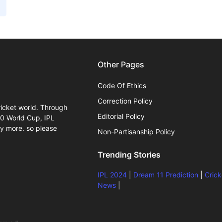
Other Pages
Code Of Ethics
Correction Policy
ricket world. Through
Editorial Policy
20 World Cup, IPL
y more. so please
Non-Partisanship Policy
Trending Stories
IPL 2024
|
Dream 11 Prediction
|
Crick
News
|