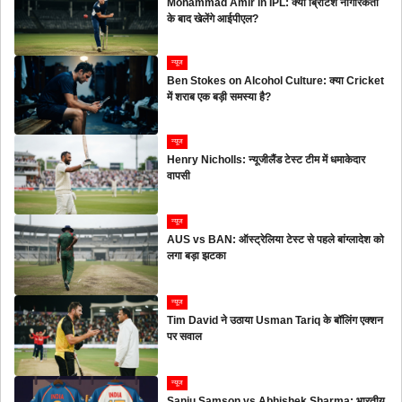
Mohammad Amir in IPL: क्या ब्रिटिश नागरिकता
के बाद खेलेंगे आईपीएल?
न्यूज
Ben Stokes on Alcohol Culture: क्या Cricket
में शराब एक बड़ी समस्या है?
न्यूज
Henry Nicholls: न्यूजीलैंड टेस्ट टीम में धमाकेदार
वापसी
न्यूज
AUS vs BAN: ऑस्ट्रेलिया टेस्ट से पहले बांग्लादेश को
लगा बड़ा झटका
न्यूज
Tim David ने उठाया Usman Tariq के बॉलिंग एक्शन
पर सवाल
न्यूज
Sanju Samson vs Abhishek Sharma: भारतीय