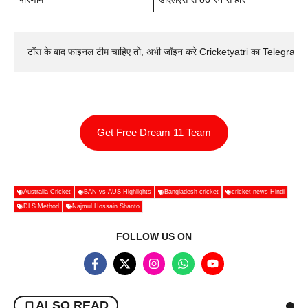
टॉस के बाद फाइनल टीम चाहिए तो, अभी जॉइन करे Cricketyatri का Telegram 
Get Free Dream 11 Team
Australia Cricket
BAN vs AUS Highlights
Bangladesh cricket
cricket news Hindi
DLS Method
Najmul Hossain Shanto
FOLLOW US ON
ALSO READ