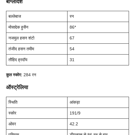
बांग्लादेश
बल्लेबाज
रन
मोसाद्देक हुसैन
86*
नजमुल हसन शंटो
67
तंजीद हसन तमीम
54
तौहिद ह्रदॉय
31
कुल स्कोर:
284 रन
ऑस्ट्रेलिया
स्थिति
आंकड़ा
स्कोर
191/9
ओवर
42.2
परिणाम
डीएलएस से 86 रन से हार