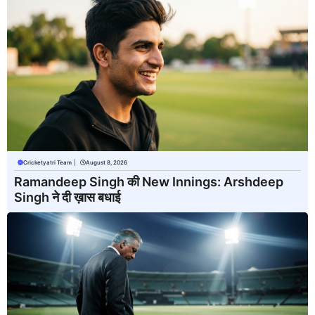
Cricketyatri Team
|
August 8, 2026
Ramandeep Singh की New Innings: Arshdeep
Singh ने दी ख़ास बधाई