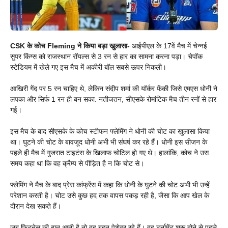
CSK के कोच Fleming ने किया बड़ा खुलासा-
आईपीएल के 17वें मैच में चेन्नई
सुपर किंग्स को राजस्थान रॉयल्स से 3 रन से हार का सामना करना पड़ा। चेपॉक
स्टेडियम में खेले गए इस मैच में अकीरी बॉल सबसे ऊपर निकली।
आखिरी गेंद पर 5 रन चाहिए थे, लेकिन संदीप शर्मा की यॉर्कर फेंकी जिसे एमएस धोनी ने
लपका और सिर्फ 1 रन ही बन सका. नतीजतन, सीएसके रोमांटिक मैच तीन रनों से हार
गई।
इस मैच के बाद सीएसके के कोच स्टीफन फ्लेमिंग ने धोनी की चोट का खुलासा किया
था। घुटने की चोट के बावजूद धोनी अभी भी संघर्ष कर रहे हैं। धोनी इस सीजन के
पहले ही मैच में गुजरात टाइटंस के खिलाफ चोटिल हो गए थे। हालांकि, कोच ने उस
समय कहा था कि वह क्रैम्प से पीड़ित है न कि चोट से।
फ्लेमिंग ने मैच के बाद प्रेस कांफ्रेंस में कहा कि धोनी के घुटने की चोट अभी भी उन्हें
परेशान करती है। चोट उसे कुछ हद तक वापस पकड़ रही है, जैसा कि आप खेल के
दौरान देख सकते हैं।
जब फिटनेस की बात आती है तो वह बहुत पेशेवर रहे हैं। वह टूर्नामेंट शुरू होने से पहले