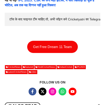
यह भी पढ़ें-
IPL 2023: CSK को लगा बड़ा झटका, ये सात खिलाड़ी हो चुके हैं
चोटिल, अब तक यह दिग्गज नहीं हुआ रिकवर!
टॉस के बाद फाइनल टीम चाहिए तो, अभी जॉइन करे Cricketyatri का Telegram 
Get Free Dream 11 Team
CricketNews
featured
HindiCricketNews
IndianCricket
IPL2023
LatestCricketNews
video
FOLLOW US ON