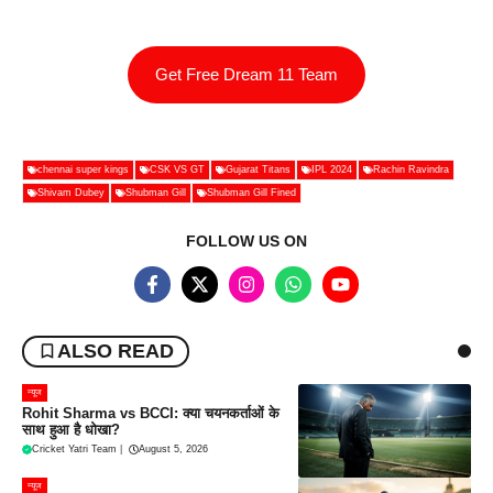
Get Free Dream 11 Team
chennai super kings
CSK VS GT
Gujarat Titans
IPL 2024
Rachin Ravindra
Shivam Dubey
Shubman Gill
Shubman Gill Fined
FOLLOW US ON
ALSO READ
न्यूज
Rohit Sharma vs BCCI: क्या चयनकर्ताओं के
साथ हुआ है धोखा?
Cricket Yatri Team
|
August 5, 2026
न्यूज