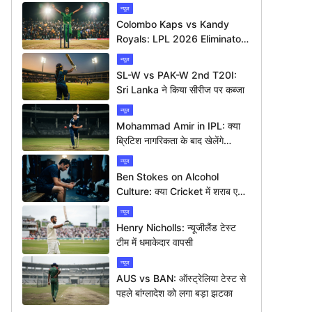
न्यूज
Colombo Kaps vs Kandy
Royals: LPL 2026 Eliminator
में कौन मारेगा बाज़ी?
न्यूज
SL-W vs PAK-W 2nd T20I:
Sri Lanka ने किया सीरीज पर कब्जा
न्यूज
Mohammad Amir in IPL: क्या
ब्रिटिश नागरिकता के बाद खेलेंगे
आईपीएल?
न्यूज
Ben Stokes on Alcohol
Culture: क्या Cricket में शराब एक
बड़ी समस्या है?
न्यूज
Henry Nicholls: न्यूजीलैंड टेस्ट
टीम में धमाकेदार वापसी
न्यूज
AUS vs BAN: ऑस्ट्रेलिया टेस्ट से
पहले बांग्लादेश को लगा बड़ा झटका