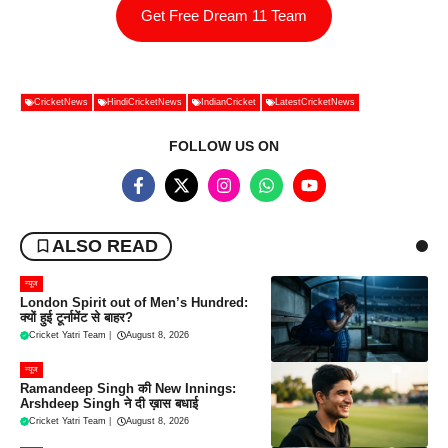
Get Free Dream 11 Team
CricketNews
HindiCricketNews
IndianCricket
LatestCricketNews
FOLLOW US ON
ALSO READ
न्यूज
London Spirit out of Men’s Hundred:
क्यों हुई टूर्नामेंट से बाहर?
Cricket Yatri Team
|
August 8, 2026
न्यूज
Ramandeep Singh की New Innings:
Arshdeep Singh ने दी ख़ास बधाई
Cricket Yatri Team
|
August 8, 2026