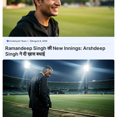
Cricketyatri Team
|
August 8, 2026
Ramandeep Singh की New Innings: Arshdeep
Singh ने दी ख़ास बधाई