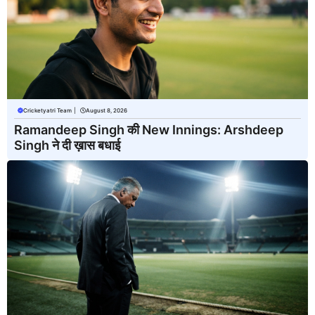
Cricketyatri Team
|
August 8, 2026
Ramandeep Singh की New Innings: Arshdeep
Singh ने दी ख़ास बधाई