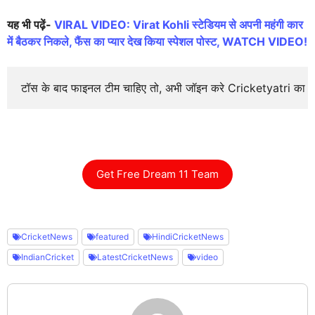
यह भी पढ़ें-
VIRAL VIDEO: Virat Kohli स्‍टेडियम से अपनी महंगी कार
में बैठकर निकले, फैंस का प्‍यार देख किया स्‍पेशल पोस्‍ट, WATCH VIDEO!
टॉस के बाद फाइनल टीम चाहिए तो, अभी जॉइन करे Cricketyatri का
Get Free Dream 11 Team
CricketNews
featured
HindiCricketNews
IndianCricket
LatestCricketNews
video