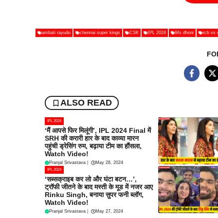
ambati rayudu
chennai super kings
CSK
IPL 2024
Ms dhoni
rcb vs 
FO
ALSO READ
IPL 2024
‘मैं आपसे फिर मिलूंगी’, IPL 2024 Final में
SRH की करारी हार के बाद काव्या मारन
पहुंची ड्रेसिंग रुम, बढ़ाया टीम का हौंसला,
Watch Video!
Pranjal Srivastava
|
May 28, 2024
IPL 2024
‘सब्सक्राइब कर लो और घंटा बटन…’,
ट्रॉफी जीतने के बाद मस्ती के मूड में नजर आए
Rinku Singh, बनाया सुपर फनी ब्लॉग,
Watch Video!
Pranjal Srivastava
|
May 27, 2024