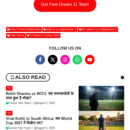
Get Free Dream 11 Team
India A Final Qualification
India A vs Afghanistan A
Sri Lanka A vs Afghanistan A
Tilak Varma
Tri Nation A Series 2026
FOLLOW US ON
ALSO READ
न्यूज
Rohit Sharma vs BCCI: क्या चयनकर्ताओं के
साथ हुआ है धोखा?
Cricket Yatri Team
|
August 5, 2026
न्यूज
Virat Kohli in South Africa: क्या World
Cup 2027 में दिखेगा दम?
Cricket Yatri Team
|
August 5, 2026