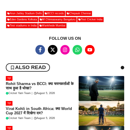
Arun Jaitley Stadium Delhi
BCCI records
Chepauk Chennai
Eden Gardens Kolkata
M Chinnaswamy Bengaluru
Test Cricket India
Test stadiums in India
Wankhede Mumbai
FOLLOW US ON
ALSO READ
न्यूज
Rohit Sharma vs BCCI: क्या चयनकर्ताओं के
साथ हुआ है धोखा?
Cricket Yatri Team
|
August 5, 2026
न्यूज
Virat Kohli in South Africa: क्या World
Cup 2027 में दिखेगा दम?
Cricket Yatri Team
|
August 5, 2026
न्यूज