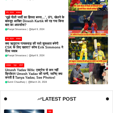
IPL 2024
वायरल
‘मुझे पीली जर्सी का हिस्सा बनना…’, IPL खेलने के
बावजूद आखिर Dinesh Kartik को रह गया किस
बात का अफसोस?
Pranjal Srivastava
|
April 9, 2024
IPL 2024
वायरल
क्या ऋतुराज गायकवाड़ की स्लो शुरूआत बनेगी
CSK के लिए खतरा? कोच Erik Simmons ने
दिया जवाब
Pranjal Srivastava
|
April 9, 2024
वायरल
न्यूज
फोटो
Umesh Yadav Wife: एक्ट्रेस से कम नहीं
क्रिकेटर Umesh Yadav की पत्नी, जानिए क्या
करती है Tanya Yadav, See Photos!
Sumit Chaudhary
|
March 24, 2024
LATEST POST
न्यूज