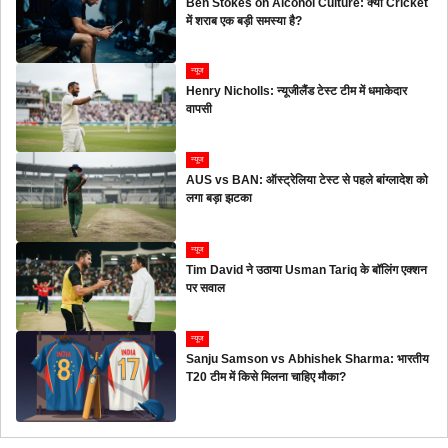
Ben Stokes on Alcohol Culture: क्या Cricket
में शराब एक बड़ी समस्या है?
न्यूज
Henry Nicholls: न्यूजीलैंड टेस्ट टीम में धमाकेदार
वापसी
न्यूज
AUS vs BAN: ऑस्ट्रेलिया टेस्ट से पहले बांग्लादेश को
लगा बड़ा झटका
न्यूज
Tim David ने उठाया Usman Tariq के बॉलिंग एक्शन
पर सवाल
न्यूज
Sanju Samson vs Abhishek Sharma: भारतीय
T20 टीम में किसे मिलना चाहिए मौका?