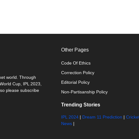
Other Pages
Code Of Ethics
Correction Policy
cket world. Through
Editorial Policy
0 World Cup, IPL 2023,
 so please subscribe
Non-Partisanship Policy
Trending Stories
IPL 2024
|
Dream 11 Prediction
|
Cricke
News
|