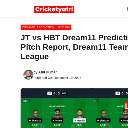
Skip
to
content
DREAM11 PREDICTION
फैंटसी टिप्स
JT vs HBT Dream11 Predictio
Pitch Report, Dream11 Tea
League
by
Atul Kumar
Published On:
December 19, 2024