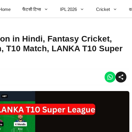
Home
फैंटसी टिप्स
IPL 2026
Cricket
व
n in Hindi, Fantasy Cricket,
m, T10 Match, LANKA T10 Super