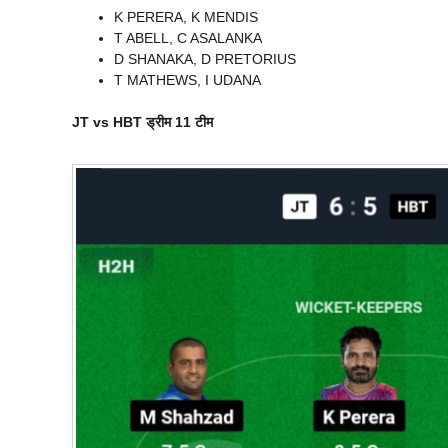
K PERERA, K MENDIS
T ABELL, C ASALANKA
D SHANAKA, D PRETORIUS
T MATHEWS, I UDANA
JT vs HBT
ड्रीम 11 टीम