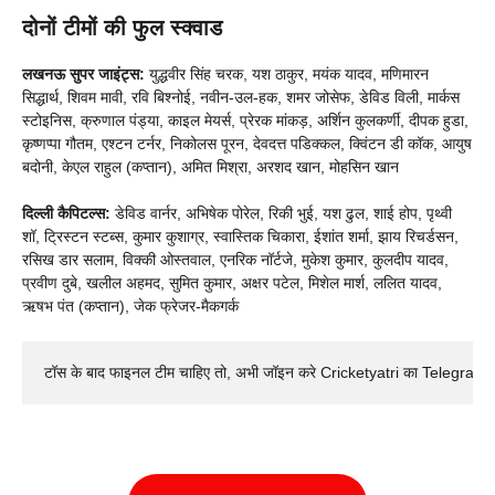
दोनों टीमों की फुल स्क्वाड
लखनऊ सुपर जाइंट्स:
युद्धवीर सिंह चरक, यश ठाकुर, मयंक यादव, मणिमारन
सिद्धार्थ, शिवम मावी, रवि बिश्नोई, नवीन-उल-हक, शमर जोसेफ, डेविड विली, मार्कस
स्टोइनिस, क्रुणाल पंड्या, काइल मेयर्स, प्रेरक मांकड़, अर्शिन कुलकर्णी, दीपक हुडा,
कृष्णप्पा गौतम, एश्टन टर्नर, निकोलस पूरन, देवदत्त पडिक्कल, क्विंटन डी कॉक, आयुष
बदोनी, केएल राहुल (कप्तान), अमित मिश्रा, अरशद खान, मोहसिन खान
दिल्ली कैपिटल्स:
डेविड वार्नर, अभिषेक पोरेल, रिकी भुई, यश ढुल, शाई होप, पृथ्वी
शॉ, ट्रिस्टन स्टब्स, कुमार कुशाग्र, स्वास्तिक चिकारा, ईशांत शर्मा, झाय रिचर्डसन,
रसिख डार सलाम, विक्की ओस्तवाल, एनरिक नॉर्टजे, मुकेश कुमार, कुलदीप यादव,
प्रवीण दुबे, खलील अहमद, सुमित कुमार, अक्षर पटेल, मिशेल मार्श, ललित यादव,
ऋषभ पंत (कप्तान), जेक फ्रेजर-मैकगर्क
टॉस के बाद फाइनल टीम चाहिए तो, अभी जॉइन करे Cricketyatri का Telegram 