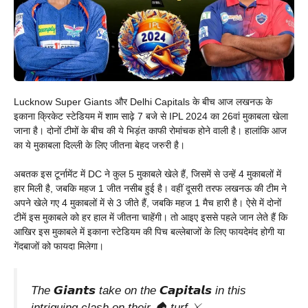
Lucknow Super Giants और Delhi Capitals के बीच आज लखनऊ के
इकाना क्रिकेट स्टेडियम में शाम साढ़े 7 बजे से IPL 2024 का 26वां मुकाबला खेला
जाना है। दोनों टीमों के बीच की ये भिड़ंत काफी रोमांचक होने वाली है। हालांकि आज
का ये मुकाबला दिल्ली के लिए जीतना बेहद जरुरी है।
अबतक इस टूर्नामेंट में DC ने कुल 5 मुकाबले खेले हैं, जिसमें से उन्हें 4 मुकाबलों में
हार मिली है, जबकि महज 1 जीत नसीब हुई है। वहीं दूसरी तरफ लखनऊ की टीम ने
अपने खेले गए 4 मुकाबलों में से 3 जीते हैं, जबकि महज 1 मैच हारी है। ऐसे में दोनों
टीमें इस मुकाबले को हर हाल में जीतना चाहेंगी। तो आइए इससे पहले जान लेते हैं कि
आखिर इस मुकाबले में इकाना स्टेडियम की पिच बल्लेबाजों के लिए फायदेमंद होगी या
गेंदबाजों को फायदा मिलेगा।
The 𝙂𝙞𝙖𝙣𝙩𝙨 take on the 𝘾𝙖𝙥𝙞𝙩𝙖𝙡𝙨 in this
intriguing clash on their 🏠 turf ⚔