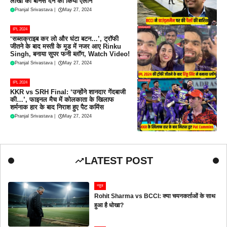
लाखों का बोनस देने का किया ऐलान
Pranjal Srivastava
|
May 27, 2024
IPL 2024
‘सब्सक्राइब कर लो और घंटा बटन…’, ट्रॉफी
जीतने के बाद मस्ती के मूड में नजर आए Rinku
Singh, बनाया सुपर फनी ब्लॉग, Watch Video!
Pranjal Srivastava
|
May 27, 2024
IPL 2024
KKR vs SRH Final: ‘उन्होंने शानदार गेंदबाजी
की…’, फाइनल मैच में कोलकाता के खिलाफ
शर्मनाक हार के बाद निराश हुए पैट कमिंस
Pranjal Srivastava
|
May 27, 2024
LATEST POST
न्यूज
Rohit Sharma vs BCCI: क्या चयनकर्ताओं के साथ
हुआ है धोखा?