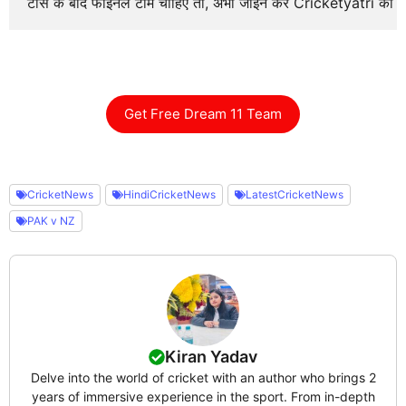
टॉस के बाद फाइनल टीम चाहिए तो, अभी जॉइन करे Cricketyatri का
Get Free Dream 11 Team
CricketNews
HindiCricketNews
LatestCricketNews
PAK v NZ
Kiran Yadav
Delve into the world of cricket with an author who brings 2
years of immersive experience in the sport. From in-depth