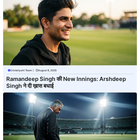
Cricketyatri Team
|
August 8, 2026
Ramandeep Singh की New Innings: Arshdeep
Singh ने दी ख़ास बधाई