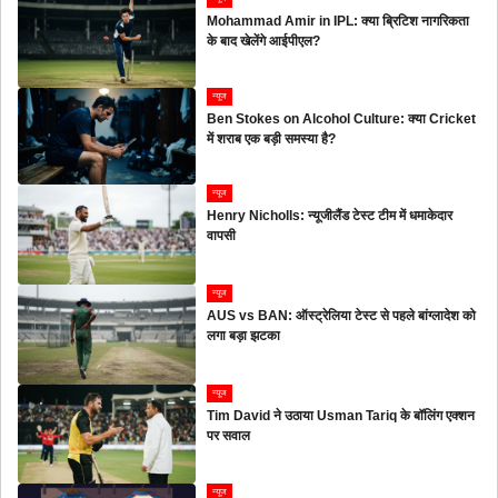
Mohammad Amir in IPL: क्या ब्रिटिश नागरिकता
के बाद खेलेंगे आईपीएल?
न्यूज
Ben Stokes on Alcohol Culture: क्या Cricket
में शराब एक बड़ी समस्या है?
न्यूज
Henry Nicholls: न्यूजीलैंड टेस्ट टीम में धमाकेदार
वापसी
न्यूज
AUS vs BAN: ऑस्ट्रेलिया टेस्ट से पहले बांग्लादेश को
लगा बड़ा झटका
न्यूज
Tim David ने उठाया Usman Tariq के बॉलिंग एक्शन
पर सवाल
न्यूज