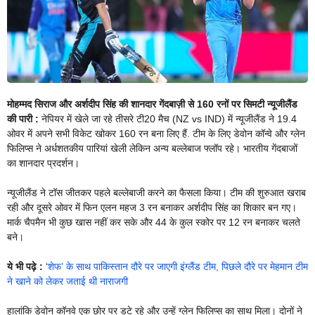
मोहम्मद सिराज और अर्शदीप सिंह की शानदार गेंदबाज़ी से 160 रनों पर सिमटी न्यूजीलैंड
की पारी :
नेपियर में खेले जा रहे तीसरे टी20 मैच (NZ vs IND) में न्यूजीलैंड ने 19.4
ओवर में अपने सभी विकेट खोकर 160 रन बना लिए हैं. टीम के लिए डेवोन कॉन्वे और ग्लेन
फिलिप्स ने अर्धशतकीय पारियां खेली लेकिन अन्य बल्लेबाज फ्लॉप रहे। भारतीय गेंदबाजों
का शानदार प्रदर्शन।
न्यूजीलैंड ने टॉस जीतकर पहले बल्लेबाजी करने का फैसला किया। टीम की शुरुआत खराब
रही और दूसरे ओवर में फिन एलन महज 3 रन बनाकर अर्शदीप सिंह का शिकार बन गए।
मार्क चैपमैन भी कुछ खास नहीं कर सके और 44 के कुल स्कोर पर 12 रन बनाकर चलते
बने।
ये भी पढ़े :
‘
शेफ’ के साथ पाकिस्तान दौरे पर जाएगी इंग्लैंड टीम, पिछले दौरे पर मेहमान टीम
ने खाने को लेकर जताई थी नाराजगी
हालांकि डेवोन कॉनवे एक छोर पर डटे रहे और उन्हें ग्लेन फिलिप्स का साथ मिला। दोनों ने