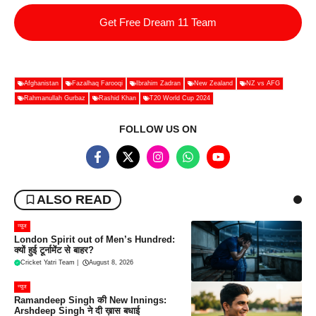
Get Free Dream 11 Team
Afghanistan
Fazalhaq Farooqi
Ibrahim Zadran
New Zealand
NZ vs AFG
Rahmanullah Gurbaz
Rashid Khan
T20 World Cup 2024
FOLLOW US ON
ALSO READ
न्यूज
London Spirit out of Men’s Hundred:
क्यों हुई टूर्नामेंट से बाहर?
Cricket Yatri Team
|
August 8, 2026
न्यूज
Ramandeep Singh की New Innings:
Arshdeep Singh ने दी ख़ास बधाई