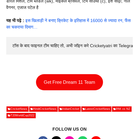
डेरिल मिशेल, टॉम ब्लंडेल (wk), माइकल ब्रेसवेल, टिम साउथी (c), ईश सोढ़ी, नील
वैगनर, एजाज पटेल है
यह भी पढ़े :
इस खिलाड़ी ने बनाए क्रिकेट के इतिहास में 16000 से ज्यादा रन, फैंस
का चकराया दिमाग…
टॉस के बाद फाइनल टीम चाहिए तो, अभी जॉइन करे Cricketyatri का Telegram 
Get Free Dream 11 Team
CricketNews
HindiCricketNews
IndianCricket
LatestCricketNews
PAK vs NZ
T20WorldCup2022
FOLLOW US ON