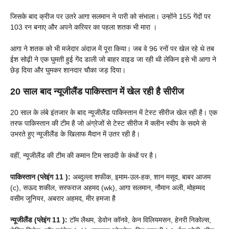
जिसके बाद क्रीज पर उतरे आगा सलमान ने पारी को संभाला। उन्होंने 155 गेंदों पर
103 रन बनाए और अपने करियर का पहला शतक भी मारा ।
आगा ने शतक को भी मजेदार अंदाज में पूरा किया। जब वे 96 रनों पर खेल रहे थे तब
ईश सोढ़ी ने एक घुमती हुई गेंद डाली जो बाहर वाइड जा रही थी लेकिन इसे भी आगा ने
छेड़ दिया और घुमकर शानदार चौका जड़ दिया।
20 साल बाद न्यूजीलैंड पाकिस्तान में खेल रही है सीरीज
20 साल के लंबे इंतजार के बाद न्यूजीलैंड पाकिस्तान में टेस्ट सीरीज खेल रही है। एक
तरफ पाकिस्तान की टीम है जो अंग्रेजों से टेस्ट सीरीज में क्‍लीन स्‍वीप के सदमे से
उभरते हुए न्‍यूजीलैंड के खिलाफ मैदान में उतर रही है।
वहीं, न्‍यूजीलैंड की टीम की कमान टिम साउदी के कंधों पर है।
पाकिस्तान (प्लेइंग 11 ):
अब्दुल्ला शफीक, इमाम-उल-हक, शान मसूद, बाबर आजम
(c), सऊद शकील, सरफराज अहमद (wk), आगा सलमान, नौमान अली, मोहम्मद
वसीम जूनियर, अबरार अहमद, मीर हमजा है
न्यूजीलैंड (प्लेइंग 11 ):
टॉम लैथम, डेवोन कॉनवे, केन विलियमसन, हेनरी निकोल्स,