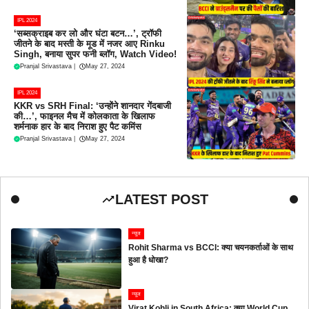
IPL 2024
‘सब्सक्राइब कर लो और घंटा बटन…’, ट्रॉफी
जीतने के बाद मस्ती के मूड में नजर आए Rinku
Singh, बनाया सुपर फनी ब्लॉग, Watch Video!
Pranjal Srivastava
|
May 27, 2024
IPL 2024
KKR vs SRH Final: ‘उन्होंने शानदार गेंदबाजी
की…’, फाइनल मैच में कोलकाता के खिलाफ
शर्मनाक हार के बाद निराश हुए पैट कमिंस
Pranjal Srivastava
|
May 27, 2024
LATEST POST
न्यूज
Rohit Sharma vs BCCI: क्या चयनकर्ताओं के साथ
हुआ है धोखा?
न्यूज
Virat Kohli in South Africa: क्या World Cup