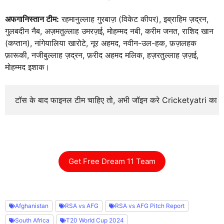
अफगानिस्तान टीम:
रहमानुल्लाह गुरबाज़ (विकेट कीपर), इब्राहिम ज़द्रन,
गुलबदीन नैब, अज़मतुल्लाह उमरज़ई, मोहम्मद नबी, करीम जनत, राशिद खान
(कप्तान), नांगेयालिया खारोटे, नूर अहमद, नवीन-उल-हक, फ़ज़लहक
फ़ारूकी, नजीबुल्लाह ज़द्रन, फ़रीद अहमद मलिक, हज़रतुल्लाह ज़ज़ई,
मोहम्मद इशाक।
टॉस के बाद फाइनल टीम चाहिए तो, अभी जॉइन करे Cricketyatri का
Get Free Dream 11 Team
Afghanistan
RSA vs AFG
RSA vs AFG Pitch Report
South Africa
T20 World Cup 2024