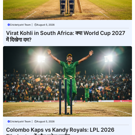
Cricketyatri Team
|
August 5, 2026
Virat Kohli in South Africa: क्या World Cup 2027
में दिखेगा दम?
Cricketyatri Team
|
August 5, 2026
Colombo Kaps vs Kandy Royals: LPL 2026