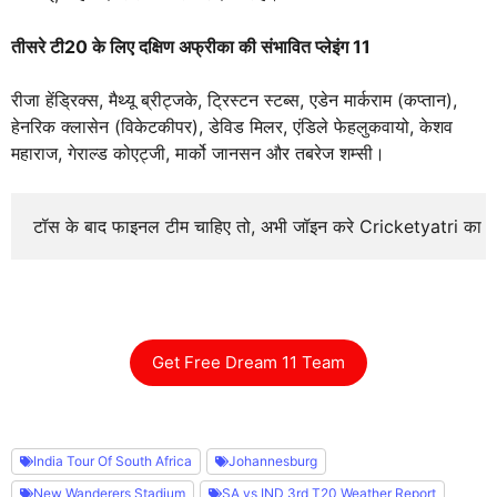
तीसरे टी20 के लिए दक्षिण अफ्रीका की संभावित प्लेइंग 11
रीजा हेंड्रिक्स, मैथ्यू ब्रीट्जके, ट्रिस्टन स्टब्स, एडेन मार्कराम (कप्तान),
हेनरिक क्लासेन (विकेटकीपर), डेविड मिलर, एंडिले फेहलुकवायो, केशव
महाराज, गेराल्ड कोएट्जी, मार्को जानसन और तबरेज शम्सी।
टॉस के बाद फाइनल टीम चाहिए तो, अभी जॉइन करे Cricketyatri का
Get Free Dream 11 Team
India Tour Of South Africa
Johannesburg
New Wanderers Stadium
SA vs IND 3rd T20 Weather Report