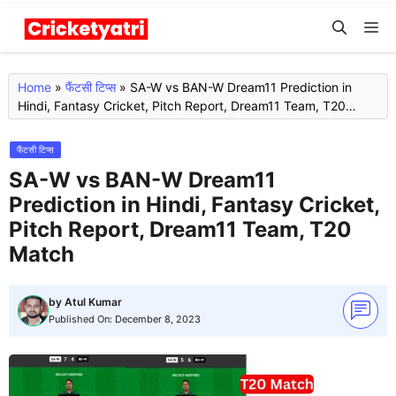
Skip
M
to
content
Home
»
फैंटसी टिप्स
»
SA-W vs BAN-W Dream11 Prediction in
Hindi, Fantasy Cricket, Pitch Report, Dream11 Team, T20
Match
फैंटसी टिप्स
SA-W vs BAN-W Dream11
Prediction in Hindi, Fantasy Cricket,
Pitch Report, Dream11 Team, T20
Match
by
Atul Kumar
Published On:
December 8, 2023