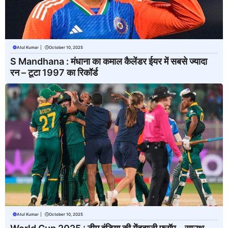
Atul Kumar
|
October 10, 2025
S Mandhana : मंधाना का कमाल कैलेंडर ईयर में सबसे ज्यादा
रन – टूटा 1997 का रिकॉर्ड
Atul Kumar
|
October 10, 2025