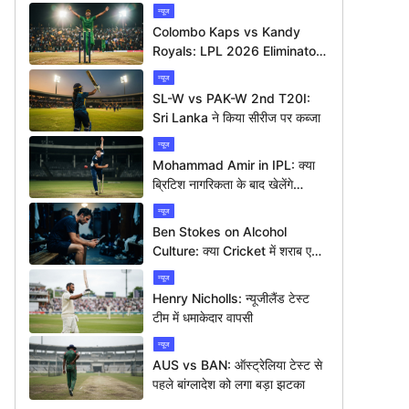
न्यूज
Colombo Kaps vs Kandy
Royals: LPL 2026 Eliminator
में कौन मारेगा बाज़ी?
न्यूज
SL-W vs PAK-W 2nd T20I:
Sri Lanka ने किया सीरीज पर कब्जा
न्यूज
Mohammad Amir in IPL: क्या
ब्रिटिश नागरिकता के बाद खेलेंगे
आईपीएल?
न्यूज
Ben Stokes on Alcohol
Culture: क्या Cricket में शराब एक
बड़ी समस्या है?
न्यूज
Henry Nicholls: न्यूजीलैंड टेस्ट
टीम में धमाकेदार वापसी
न्यूज
AUS vs BAN: ऑस्ट्रेलिया टेस्ट से
पहले बांग्लादेश को लगा बड़ा झटका