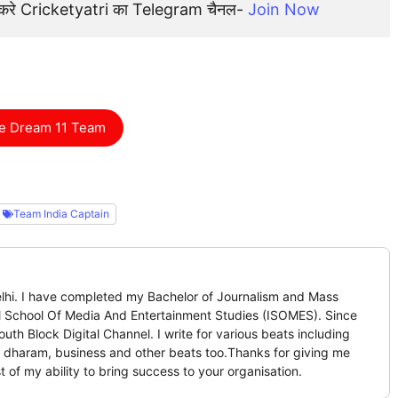
न करे Cricketyatri का Telegram चैनल- 
Join Now
e Dream 11 Team
Team India Captain
Delhi. I have completed my Bachelor of Journalism and Mass
l School Of Media And Entertainment Studies (ISOMES). Since
th Block Digital Channel. I write for various beats including
et, dharam, business and other beats too.Thanks for giving me
t of my ability to bring success to your organisation.