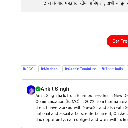
टॉस के बाद फाइनल टीम चाहिए तो, अभी जॉइ
Get Fre
BCCI
Ms dhoni
Sachin Tendulkar
Team India
Ankit Singh
Ankit Singh hails from Bihar but resides in New 
Communication (BJMC) in 2022 from Internationa
then, I have worked with News24 and also with Sou
national and social affairs, entertainment, Crick
this opportunity. i am obliged and work with fulles