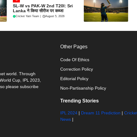
SL-W vs PAK-W 2nd T20I: Sri
Lanka ने किया सीरीज पर कब्जा
Cricket Yatri Team
|
August 5, 2026
Other Pages
Code Of Ethics
Correction Policy
cket world. Through
Editorial Policy
0 World Cup, IPL 2023,
 so please subscribe
Non-Partisanship Policy
Trending Stories
IPL 2024
|
Dream 11 Prediction
|
Cricke
News
|