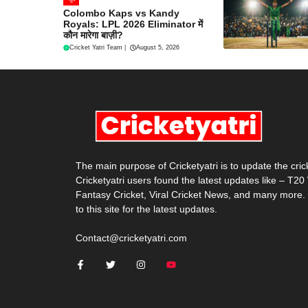
Colombo Kaps vs Kandy
Royals: LPL 2026 Eliminator में
कौन मारेगा बाज़ी?
Cricket Yatri Team
|
August 5, 2026
The main purpose of Cricketyatri is to update the cri
Cricketyatri users found the latest updates like – T2
Fantasy Cricket, Viral Cricket News, and many more.
to this site for the latest updates.
Contact@cricketyatri.com