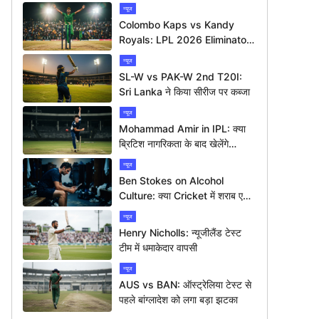
न्यूज
Colombo Kaps vs Kandy
Royals: LPL 2026 Eliminator
में कौन मारेगा बाज़ी?
न्यूज
SL-W vs PAK-W 2nd T20I:
Sri Lanka ने किया सीरीज पर कब्जा
न्यूज
Mohammad Amir in IPL: क्या
ब्रिटिश नागरिकता के बाद खेलेंगे
आईपीएल?
न्यूज
Ben Stokes on Alcohol
Culture: क्या Cricket में शराब एक
बड़ी समस्या है?
न्यूज
Henry Nicholls: न्यूजीलैंड टेस्ट
टीम में धमाकेदार वापसी
न्यूज
AUS vs BAN: ऑस्ट्रेलिया टेस्ट से
पहले बांग्लादेश को लगा बड़ा झटका