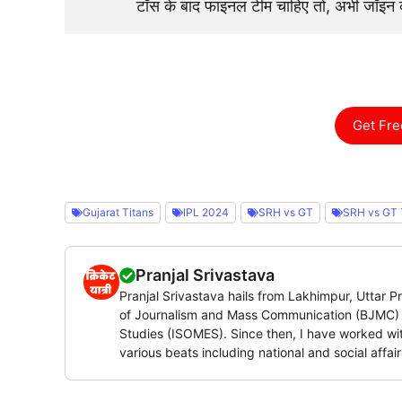
टॉस के बाद फाइनल टीम चाहिए तो, अभी जॉइ
Get Fre
Gujarat Titans
IPL 2024
SRH vs GT
SRH vs GT 
Pranjal Srivastava
Pranjal Srivastava hails from Lakhimpur, Uttar 
of Journalism and Mass Communication (BJMC) i
Studies (ISOMES). Since then, I have worked with
various beats including national and social affai