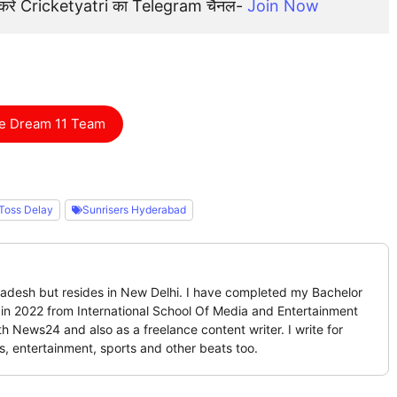
न करे Cricketyatri का Telegram चैनल- 
Join Now
e Dream 11 Team
Toss Delay
Sunrisers Hyderabad
Pradesh but resides in New Delhi. I have completed my Bachelor
n 2022 from International School Of Media and Entertainment
 News24 and also as a freelance content writer. I write for
rs, entertainment, sports and other beats too.