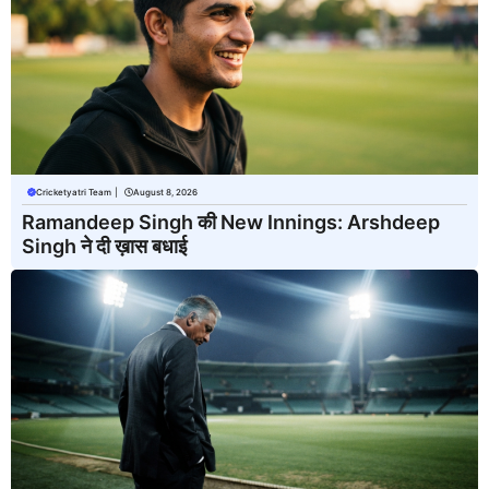
Cricketyatri Team
|
August 8, 2026
Ramandeep Singh की New Innings: Arshdeep
Singh ने दी ख़ास बधाई