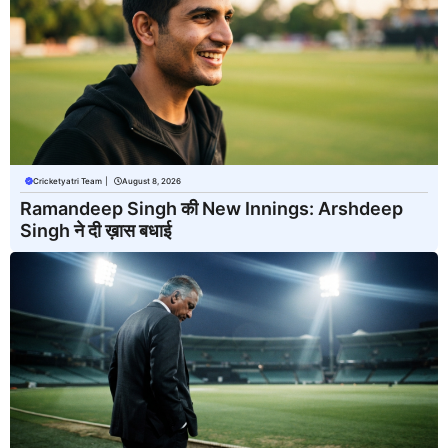
Cricketyatri Team
|
August 8, 2026
Ramandeep Singh की New Innings: Arshdeep
Singh ने दी ख़ास बधाई