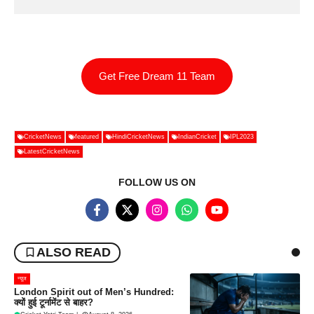
Get Free Dream 11 Team
CricketNews
featured
HindiCricketNews
IndianCricket
IPL2023
LatestCricketNews
FOLLOW US ON
ALSO READ
न्यूज
London Spirit out of Men’s Hundred:
क्यों हुई टूर्नामेंट से बाहर?