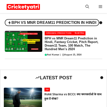
Skip
Me
to
content
BPH VS MNR DREAM11 PREDICTION IN HINDI
DREAM11 PREDICTION
फैंटसी टिप्स
BPH vs MNR Dream11 Prediction in
Hindi, Fantasy Cricket, Pitch Report,
Dream11 Team, 100 Match, The
Hundred Men’s 2024
Atul Kumar
|
August 15, 2024
LATEST POST
न्यूज
Rohit Sharma vs BCCI: क्या चयनकर्ताओं के साथ
हुआ है धोखा?